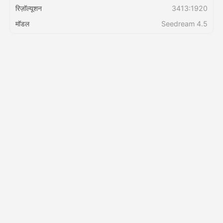
रिज़ॉल्यूशन
3413:1920
मॉडल
Seedream 4.5
मूल्य
API