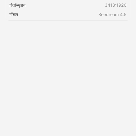
रिज़ॉल्यूशन
3413:1920
मॉडल
Seedream 4.5
मूल्य
API