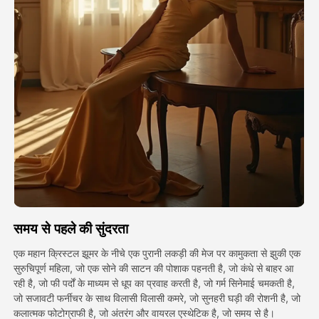
अवतार वीडियो
▼
एआई वीडियो
▼
एआई फोटो
▼
अन्य उपकरण
▼
सभी टेम्पलेट देखें
समय से पहले की सुंदरता
गैलरी
एक महान क्रिस्टल झूमर के नीचे एक पुरानी लकड़ी की मेज पर कामुकता से झुकी एक
सुरुचिपूर्ण महिला, जो एक सोने की साटन की पोशाक पहनती है, जो कंधे से बाहर आ
रही है, जो फी पर्दों के माध्यम से धूप का प्रवाह करती है, जो गर्म सिनेमाई चमकती है,
ब्लॉग
जो सजावटी फर्नीचर के साथ विलासी विलासी कमरे, जो सुनहरी घड़ी की रोशनी है, जो
कलात्मक फोटोग्राफी है, जो अंतरंग और वायरल एस्थेटिक है, जो समय से है।