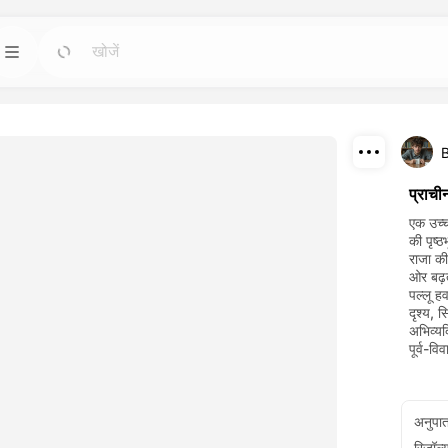
टेम्पलेट
जाओ
जाओ
बसे शक्तिशाली कृत्रिम
किसी भी आवश्यकता के लिए तैयार डिजाइन के साथ
परियोजनाओं को शुरू करें।
डाउनलोड
ब्लॉग
जाओ
जाओ
प्राची
 करके बनाए गए
ड्रीमफेस एआई क्रिएटिव टेक्नोलॉजी की अंतर्दृष्टि, अपडेट
साझा करें
एक उच्च
र पुनरुत्पादन करें।
और टिप्स पढ़ें।
की पृष्
राजा क
API
ओर बढ़त
जाओ
जाओ
पल्लू ह
प हों जो आपकी रचनात्मक
आसानी से हमारी कृत्रिम बुद्धि क्षमताओं को अपनी ऐप्लिकेशनों
दृश्य, 
में एकीकृत करें।
अभिव्यक्
पूर्व-वि
अनुपा
रिज़ॉल