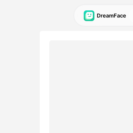
DreamFace
कृत्रिम बुद्धि टूल्स
अवतार, वीडियो और छवियों के लिए स
बुद्धि टूल्स का अन्वेषण करें.
गैलरी
हमारे कृत्रिम बुद्धि टूल्स का उपयोग
आश्चर्यजनक दृश्य प्रभावों की खोज औ
मूल्य
एक योजना चुनें जिसमें लचीले विकल्
आवश्यकताओं के अनुकूल हों।