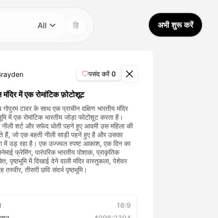
अभी शुरू करें
All
हि
श्रेणी
All
पसंद करें
0
Brayden
Avatar Video
न मंदिर में एक रोमांटिक फ़ोटोशूट
 गोपुरम टावर के साथ एक प्राचीन दक्षिण भारतीय मंदिर
ठभूमि में एक रोमांटिक भारतीय जोड़ा फोटोशूट करता है।
Pet Video
ी नीली शर्ट और सफेद धोती पहने हुए आदमी उस महिला की
े हैं, जो एक बहती नीली साड़ी पहने हुए है और उसका
AI Video
वा में उड़ रहा है। एक उज्ज्वल स्पष्ट आकाश, एक दिन का
सिनेमाई फ्रेमिंग, पारंपरिक भारतीय पोशाक, प्राकृतिक
ति, पृष्ठभूमि में दिखाई देने वाली मंदिर वास्तुकला, पेशेवर
AI Photo
वाह तस्वीर, तीसरी छवि संदर्भ पृष्ठभूमि।
Trendy Template
त
16:9
्यूशन
4096:2304