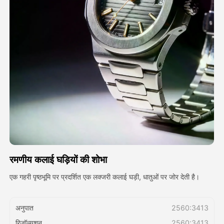
अवतार वीडियो
▼
एआई वीडियो
▼
एआई फोटो
▼
अन्य उपकरण
▼
सभी टेम्पलेट देखें
रमणीय कलाई घड़ियों की शोभा
गैलरी
एक गहरी पृष्ठभूमि पर प्रदर्शित एक लक्जरी कलाई घड़ी, धातुओं पर जोर देती है।
ब्लॉग
अनुपात
2560:3413
रिज़ॉल्यूशन
2560:3413