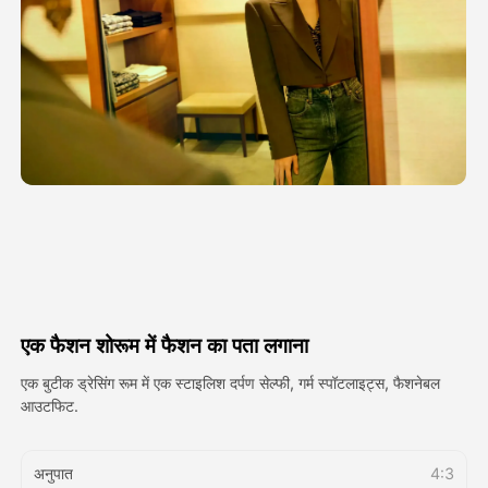
अवतार वीडियो
▼
एआई वीडियो
▼
एआई फोटो
▼
अन्य उपकरण
▼
सभी टेम्पलेट देखें
एक फैशन शोरूम में फैशन का पता लगाना
गैलरी
एक बुटीक ड्रेसिंग रूम में एक स्टाइलिश दर्पण सेल्फी, गर्म स्पॉटलाइट्स, फैशनेबल
आउटफिट.
ब्लॉग
अनुपात
4:3