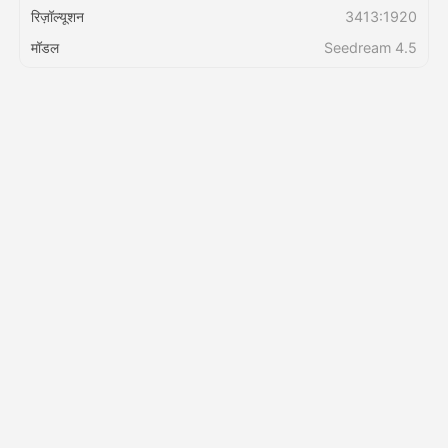
रिज़ॉल्यूशन
3413:1920
मॉडल
Seedream 4.5
मूल्य
API