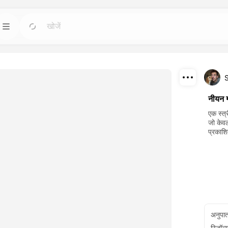
टेम्पलेट
जाओ
जाओ
बसे शक्तिशाली कृत्रिम
किसी भी आवश्यकता के लिए तैयार डिजाइन के साथ
परियोजनाओं को शुरू करें।
डाउनलोड
ब्लॉग
जाओ
जाओ
नीयन ग
 करके बनाए गए
ड्रीमफेस एआई क्रिएटिव टेक्नोलॉजी की अंतर्दृष्टि, अपडेट
साझा करें
एक स्त्
र पुनरुत्पादन करें।
और टिप्स पढ़ें।
जो केवल
प्रकाशि
API
जाओ
जाओ
प हों जो आपकी रचनात्मक
आसानी से हमारी कृत्रिम बुद्धि क्षमताओं को अपनी ऐप्लिकेशनों
में एकीकृत करें।
अनुपा
रिज़ॉल