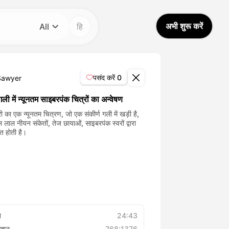
अभी शुरू करें
All
हि
श्रेणी
All
पसंद करें
0
Sawyer
Avatar Video
ली में न्यूनतम साइबरपंक चित्रों का अन्वेषण
री का एक न्यूनतम चित्रण, जो एक संकीर्ण गली में खड़ी है,
 लाल नीयन संकेतों, तेज छायाओं, साइबरपंक स्वरों द्वारा
Pet Video
त होती है।
AI Video
AI Photo
Trendy Template
त
24:43
्यूशन
768:1376