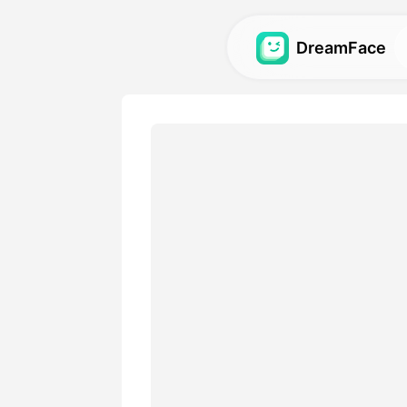
DreamFace
कृत्रिम बुद्धि टूल्स
अवतार, वीडियो और छवियों के लिए स
बुद्धि टूल्स का अन्वेषण करें.
गैलरी
हमारे कृत्रिम बुद्धि टूल्स का उपयोग
आश्चर्यजनक दृश्य प्रभावों की खोज औ
मूल्य
एक योजना चुनें जिसमें लचीले विकल्
आवश्यकताओं के अनुकूल हों।