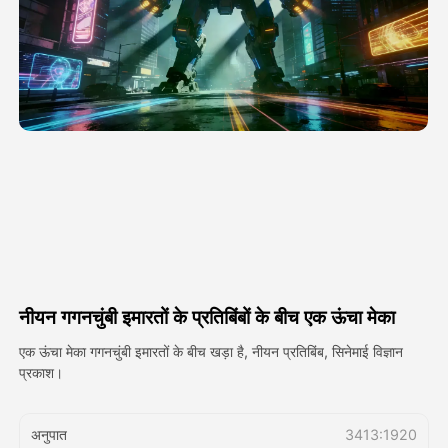
अवतार वीडियो
▼
एआई वीडियो
▼
एआई फोटो
▼
अन्य उपकरण
▼
सभी टेम्पलेट देखें
नीयन गगनचुंबी इमारतों के प्रतिबिंबों के बीच एक ऊंचा मेका
गैलरी
एक ऊंचा मेका गगनचुंबी इमारतों के बीच खड़ा है, नीयन प्रतिबिंब, सिनेमाई विज्ञान
प्रकाश।
ब्लॉग
अनुपात
3413:1920