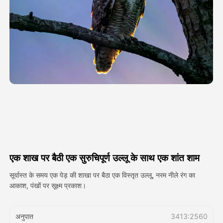
अवतार वीडियो
▼
एआई वीडियो
▼
एआई फोटो
▼
अन्य उपकरण
▼
सभी टेम्पलेट देखें
एक शाख पर बैठी एक सुरुचिपूर्ण उल्लू के साथ एक शांत शाम
गैलरी
सूर्यास्त के समय एक पेड़ की शाखा पर बैठा एक विस्तृत उल्लू, नरम नीले रंग का
आकाश, पंखों पर सूक्ष्म प्रकाश।
ब्लॉग
अनुपात
3413:2560