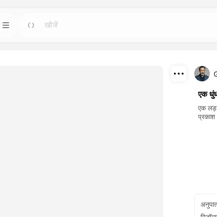
टेम्पलेट
जाओ
जाओ
बसे शक्तिशाली कृत्रिम
किसी भी आवश्यकता के लिए तैयार डिजाइन के साथ
परियोजनाओं को शुरू करें।
डाउनलोड
ब्लॉग
जाओ
जाओ
एक धुंध
 करके बनाए गए
ड्रीमफेस एआई क्रिएटिव टेक्नोलॉजी की अंतर्दृष्टि, अपडेट
साझा करें
एक लड़क
र पुनरुत्पादन करें।
और टिप्स पढ़ें।
प्रकाश
API
जाओ
जाओ
प हों जो आपकी रचनात्मक
आसानी से हमारी कृत्रिम बुद्धि क्षमताओं को अपनी ऐप्लिकेशनों
में एकीकृत करें।
अनुपा
रिज़ॉल