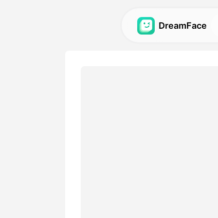
DreamFace
कृत्रिम बुद्धि टूल्स
अवतार, वीडियो और छवियों के लिए स
बुद्धि टूल्स का अन्वेषण करें.
गैलरी
हमारे कृत्रिम बुद्धि टूल्स का उपयोग
आश्चर्यजनक दृश्य प्रभावों की खोज औ
मूल्य
एक योजना चुनें जिसमें लचीले विकल्
आवश्यकताओं के अनुकूल हों।