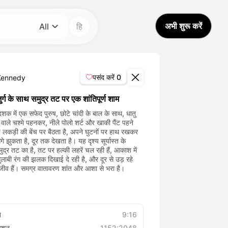
अभी शुरू करें
All
हि
श्रेणी
All
पसंद करें
0
Kennedy
Avatar Video
़ुर्ग के साथ समुद्र तट पर एक शांतिपूर्ण शाम
शक में एक सफेद पुरुष, छोटे चांदी के बाल के साथ, धातु
म वाले चश्मे पहनकर, नीले पोलो शर्ट और खाकी पैंट पहने
Pet Video
 लकड़ी की बेंच पर बैठता है, अपने घुटनों पर हाथ रखकर
गे झुकता है, दूर तक देखता है। यह दृश्य सूर्यास्त के
AI Video
द्र तट का है, तट पर हल्की लहरें चल रही हैं, आकाश में
गुलाबी रंग की झलक दिखाई दे रही है, और दूर से उड़ रहे
 जीव हैं। समग्र वातावरण शांत और आशा से भरा है।
AI Photo
Trendy Template
त
9:16
्यूशन
1152:2048