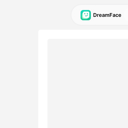
DreamFace
कृत्रिम बुद्धि टूल्स
अवतार, वीडियो और छवियों के लिए स
बुद्धि टूल्स का अन्वेषण करें.
गैलरी
हमारे कृत्रिम बुद्धि टूल्स का उपयोग
आश्चर्यजनक दृश्य प्रभावों की खोज औ
मूल्य
एक योजना चुनें जिसमें लचीले विकल्
आवश्यकताओं के अनुकूल हों।