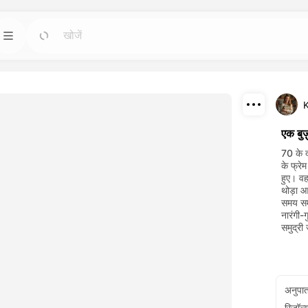
टेम्पलेट
जाओ
जाओ
बसे शक्तिशाली कृत्रिम
किसी भी आवश्यकता के लिए तैयार डिजाइन के साथ
परियोजनाओं को शुरू करें।
डाउनलोड
ब्लॉग
जाओ
जाओ
एक बुज
 करके बनाए गए
ड्रीमफेस एआई क्रिएटिव टेक्नोलॉजी की अंतर्दृष्टि, अपडेट
साझा करें
70 के द
र पुनरुत्पादन करें।
और टिप्स पढ़ें।
के फ्रे
हुए। वह
API
थोड़ा आ
जाओ
जाओ
समय समु
प हों जो आपकी रचनात्मक
आसानी से हमारी कृत्रिम बुद्धि क्षमताओं को अपनी ऐप्लिकेशनों
नारंगी-
में एकीकृत करें।
समुद्री
अनुपा
रिज़ॉल