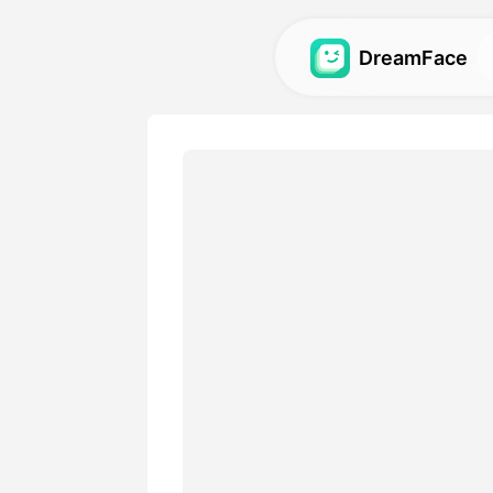
DreamFace
कृत्रिम बुद्धि टूल्स
अवतार, वीडियो और छवियों के लिए स
बुद्धि टूल्स का अन्वेषण करें.
गैलरी
हमारे कृत्रिम बुद्धि टूल्स का उपयोग
आश्चर्यजनक दृश्य प्रभावों की खोज औ
मूल्य
एक योजना चुनें जिसमें लचीले विकल्
आवश्यकताओं के अनुकूल हों।