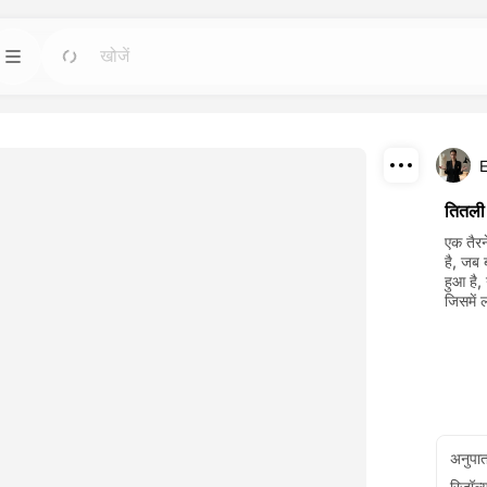
टेम्पलेट
जाओ
जाओ
बसे शक्तिशाली कृत्रिम
किसी भी आवश्यकता के लिए तैयार डिजाइन के साथ
परियोजनाओं को शुरू करें।
डाउनलोड
ब्लॉग
जाओ
जाओ
तितली 
 करके बनाए गए
ड्रीमफेस एआई क्रिएटिव टेक्नोलॉजी की अंतर्दृष्टि, अपडेट
साझा करें
एक तैरन
र पुनरुत्पादन करें।
और टिप्स पढ़ें।
है, जब 
हुआ है,
API
जिसमें 
जाओ
जाओ
प हों जो आपकी रचनात्मक
आसानी से हमारी कृत्रिम बुद्धि क्षमताओं को अपनी ऐप्लिकेशनों
में एकीकृत करें।
अनुपा
रिज़ॉल