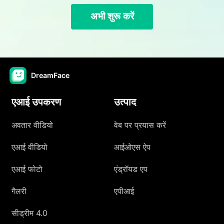
अभी शुरू करें
DreamFace
एआई उपकरण
उत्पाद
अवतार वीडियो
वेब पर प्रयास करें
एआई वीडियो
आईओएस ऐप
एआई फोटो
एंड्रॉयड एप
गैलरी
एपीआई
सीड्रीम 4.0