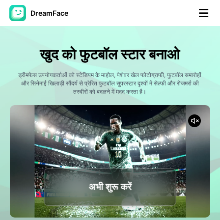
DreamFace
कृत्रिम बुद्धि टूल्स
खुद को फुटबॉल स्टार बनाओ
अवतार वीडियो
▼
ड्रीमफेस उपयोगकर्ताओं को स्टेडियम के माहौल, पेशेवर खेल फोटोग्राफी, फुटबॉल समारोहों
और सिनेमाई खिलाड़ी सौंदर्य से प्रेरित फुटबॉल सुपरस्टार दृश्यों में सेल्फी और रोजमर्रा की
एआई वीडियो
तस्वीरों को बदलने में मदद करता है।
▼
एआई फोटो
▼
अन्य उपकरण
▼
सभी टूल्स देखें
अभी शुरू करें
टेम्पलेट