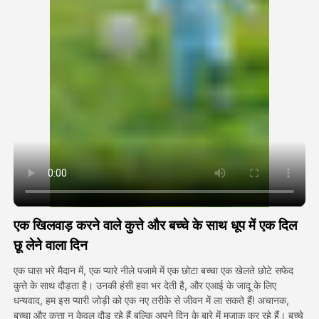
अवतार वीडियो
▼
एआई वीडियो
▼
एआई फोटो
▼
अन्य उपकरण
▼
सभी टेम्पलेट देखें
एक खिलवाड़ करने वाले कुत्ते और बच्चे के साथ धूप में एक दिल
गैलरी
छू लेने वाला दिन
एक घास भरे मैदान में, एक प्यारे नीले पजामे में एक छोटा बच्चा एक खेलते छोटे सफेद
कुत्ते के साथ दौड़ता है। उनकी हंसी हवा भर देती है, और एआई के जादू के लिए
ब्लॉग
धन्यवाद, हम इस प्यारी जोड़ी को एक नए तरीके से जीवन में ला सकते हैं! अचानक,
बच्चा और कुत्ता न केवल दौड़ रहे हैं बल्कि अपने दिन के बारे में मजाक कर रहे हैं। बच्चे