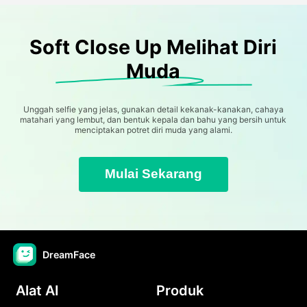
Soft Close Up Melihat Diri
Muda
Unggah selfie yang jelas, gunakan detail kekanak-kanakan, cahaya
matahari yang lembut, dan bentuk kepala dan bahu yang bersih untuk
menciptakan potret diri muda yang alami.
Mulai Sekarang
DreamFace
Alat AI
Produk