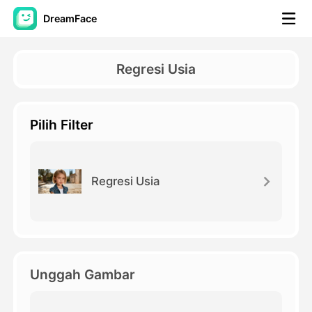
DreamFace
Alat AI
Regresi Usia
Avatar Video
▼
Pilih Filter
Video AI
▼
Foto AI
▼
Regresi Usia
Alat lainnya
▼
Lihat Semua Alat
Unggah Gambar
Template