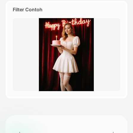
Filter Contoh
Harga
API