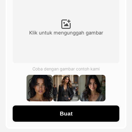
Avatar Video
▼
Video AI
▼
Klik untuk mengunggah gambar
Foto AI
▼
Alat lainnya
▼
Coba dengan gambar contoh kami
Lihat Semua Template
Galeri
Buat
Blog