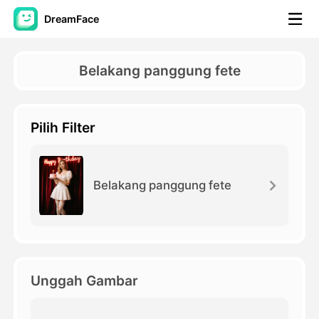
DreamFace
Alat AI
Belakang panggung fete
Avatar Video
▼
Pilih Filter
Video AI
▼
Foto AI
▼
Belakang panggung fete
Alat lainnya
▼
Lihat Semua Alat
Unggah Gambar
Template