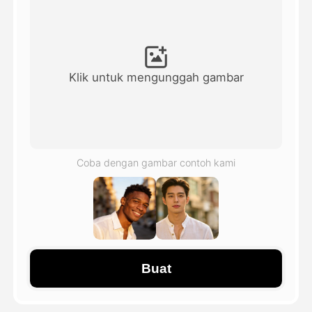
Avatar Video
▼
Video AI
▼
Klik untuk mengunggah gambar
Foto AI
▼
Alat lainnya
▼
Coba dengan gambar contoh kami
Lihat Semua Template
Galeri
Buat
Blog