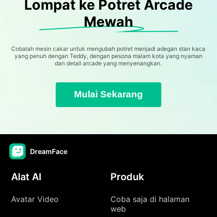
Lompat ke Potret Arcade
Mewah
Cobalah mesin cakar untuk mengubah potret menjadi adegan stan kaca
yang penuh dengan Teddy, dengan pesona malam kota yang nyaman
dan detail arcade yang menyenangkan.
Mulai Sekarang
DreamFace
Alat AI
Produk
Avatar Video
Coba saja di halaman
web