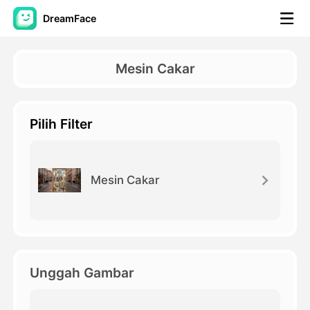
DreamFace
Alat AI
Mesin Cakar
Avatar Video
▼
Pilih Filter
Video AI
▼
Foto AI
▼
Mesin Cakar
Alat lainnya
▼
Lihat Semua Alat
Unggah Gambar
Template