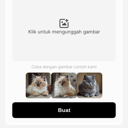
Avatar Video
▼
Video AI
▼
Klik untuk mengunggah gambar
Foto AI
▼
Alat lainnya
▼
Coba dengan gambar contoh kami
Lihat Semua Template
Galeri
Buat
Blog