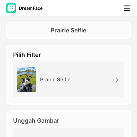
DreamFace
Alat AI
Prairie Selfie
Avatar Video
▼
Pilih Filter
Video AI
▼
Foto AI
▼
Prairie Selfie
Alat lainnya
▼
Lihat Semua Alat
Unggah Gambar
Template