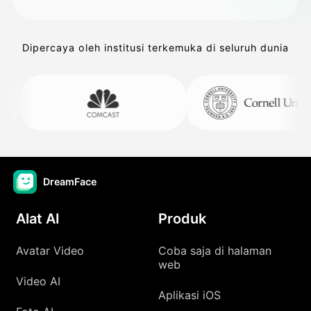
Dipercaya oleh institusi terkemuka di seluruh dunia
DreamFace
Alat AI
Produk
Avatar Video
Coba saja di halaman
web
Video AI
Aplikasi iOS