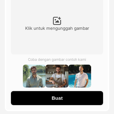
Avatar Video
▼
Video AI
▼
Klik untuk mengunggah gambar
Foto AI
▼
Alat lainnya
▼
Coba dengan gambar contoh kami
Lihat Semua Template
Galeri
Buat
Blog