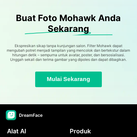
Buat Foto Mohawk Anda
Sekarang
Ekspresikan sikap tanpa kunjungan salon. Filter Mohawk dapat
mengubah potret menjadi tampilan yang mencolok dan bertekstur dalam
hitungan detik – sempurna untuk avatar, poster, dan bersosialisasi.
Unggah sekali dan terima gambar yang dipoles dan dapat dibagikan.
Mulai Sekarang
DreamFace
Alat AI
Produk