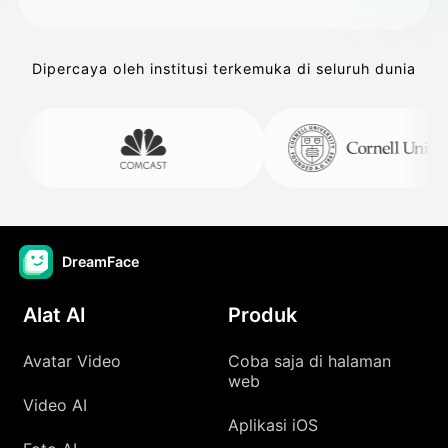
Dipercaya oleh institusi terkemuka di seluruh dunia
DreamFace
Alat AI
Produk
Avatar Video
Coba saja di halaman
web
Video AI
Aplikasi iOS