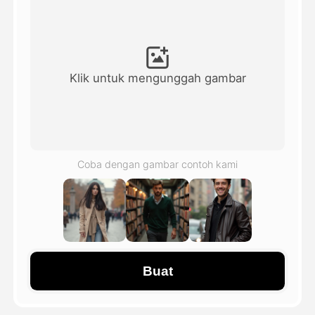
Avatar Video
▼
Video AI
▼
Klik untuk mengunggah gambar
Foto AI
▼
Alat lainnya
▼
Coba dengan gambar contoh kami
Lihat Semua Template
Galeri
Buat
Blog