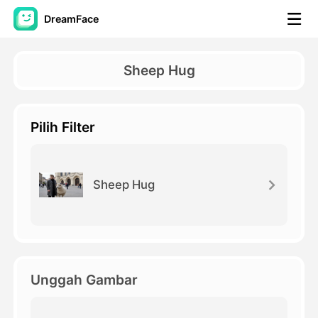
DreamFace
Alat AI
Sheep Hug
Avatar Video
▼
Pilih Filter
Video AI
▼
Foto AI
▼
Sheep Hug
Alat lainnya
▼
Lihat Semua Alat
Unggah Gambar
Template