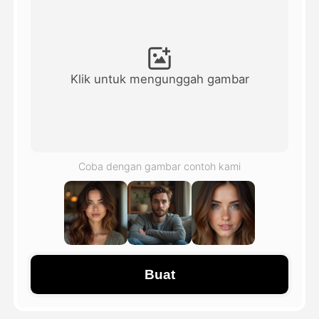
Avatar Video
▼
Video AI
▼
Klik untuk mengunggah gambar
Foto AI
▼
Alat lainnya
▼
Coba dengan gambar contoh kami
Lihat Semua Template
Galeri
Buat
Blog