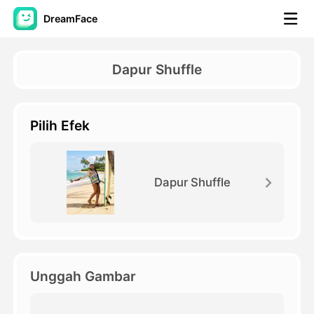
DreamFace
Alat AI
Dapur Shuffle
Avatar Video
▼
Pilih Efek
Video AI
▼
Foto AI
▼
Dapur Shuffle
Alat lainnya
▼
Lihat Semua Alat
Unggah Gambar
Template