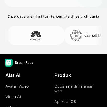
Dipercaya oleh institusi terkemuka di seluruh dunia
DreamFace
Alat AI
Produk
Avatar Video
Coba saja di halaman
web
Video AI
Aplikasi iOS