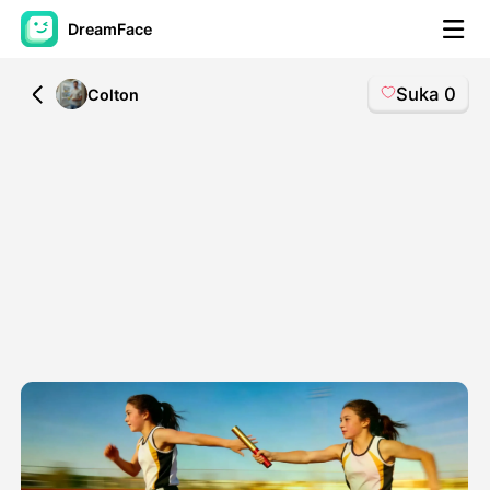
DreamFace
Suka
0
All
Colton
Alat AI
Avatar Video
▼
Video AI
▼
Foto AI
▼
Alat lainnya
▼
Lihat Semua Alat
Template