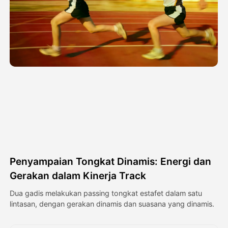
Avatar Video
▼
Video AI
▼
Foto AI
▼
Alat lainnya
▼
Lihat Semua Template
Penyampaian Tongkat Dinamis: Energi dan
Galeri
Gerakan dalam Kinerja Track
Dua gadis melakukan passing tongkat estafet dalam satu
lintasan, dengan gerakan dinamis dan suasana yang dinamis.
Blog