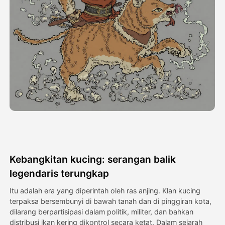
Avatar Video
▼
Video AI
▼
Foto AI
▼
Alat lainnya
▼
Lihat Semua Template
Kebangkitan kucing: serangan balik
Galeri
legendaris terungkap
Itu adalah era yang diperintah oleh ras anjing. Klan kucing
terpaksa bersembunyi di bawah tanah dan di pinggiran kota,
Blog
dilarang berpartisipasi dalam politik, militer, dan bahkan
distribusi ikan kering dikontrol secara ketat. Dalam sejarah