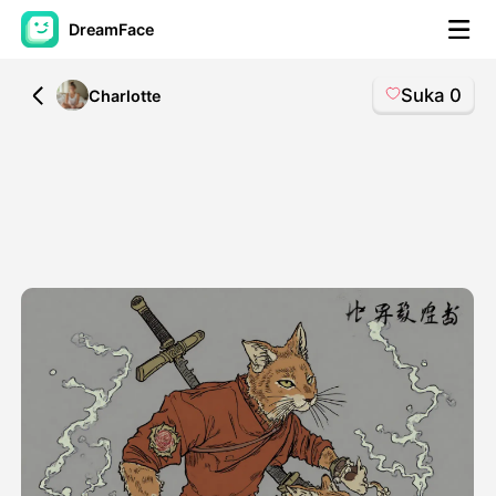
DreamFace
Suka
0
All
Charlotte
Alat AI
Avatar Video
▼
Video AI
▼
Foto AI
▼
Alat lainnya
▼
Lihat Semua Alat
Template