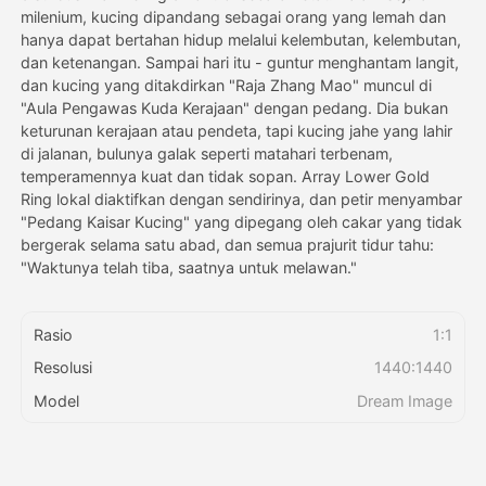
milenium, kucing dipandang sebagai orang yang lemah dan
hanya dapat bertahan hidup melalui kelembutan, kelembutan,
Harga
dan ketenangan. Sampai hari itu - guntur menghantam langit,
dan kucing yang ditakdirkan "Raja Zhang Mao" muncul di
"Aula Pengawas Kuda Kerajaan" dengan pedang. Dia bukan
keturunan kerajaan atau pendeta, tapi kucing jahe yang lahir
API
di jalanan, bulunya galak seperti matahari terbenam,
temperamennya kuat dan tidak sopan. Array Lower Gold
Ring lokal diaktifkan dengan sendirinya, dan petir menyambar
"Pedang Kaisar Kucing" yang dipegang oleh cakar yang tidak
bergerak selama satu abad, dan semua prajurit tidur tahu:
"Waktunya telah tiba, saatnya untuk melawan."
Rasio
1:1
Resolusi
1440:1440
Model
Dream Image