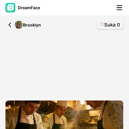
DreamFace
Suka
0
All
Brooklyn
Alat AI
Avatar Video
▼
Video AI
▼
Foto AI
▼
Alat lainnya
▼
Lihat Semua Alat
Template