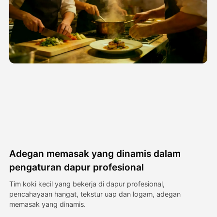
Avatar Video
▼
Video AI
▼
Foto AI
▼
Alat lainnya
▼
Lihat Semua Template
Adegan memasak yang dinamis dalam
Galeri
pengaturan dapur profesional
Tim koki kecil yang bekerja di dapur profesional,
pencahayaan hangat, tekstur uap dan logam, adegan
Blog
memasak yang dinamis.