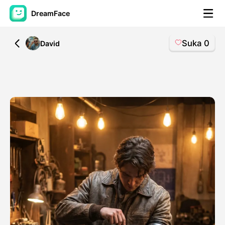
DreamFace
Suka
0
All
David
Alat AI
Avatar Video
▼
Video AI
▼
Foto AI
▼
Alat lainnya
▼
Lihat Semua Alat
Template