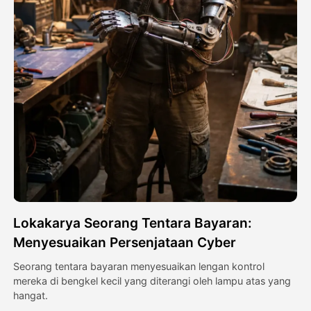
Avatar Video
▼
Video AI
▼
Foto AI
▼
Alat lainnya
▼
Lihat Semua Template
Lokakarya Seorang Tentara Bayaran:
Galeri
Menyesuaikan Persenjataan Cyber
Seorang tentara bayaran menyesuaikan lengan kontrol
mereka di bengkel kecil yang diterangi oleh lampu atas yang
Blog
hangat.