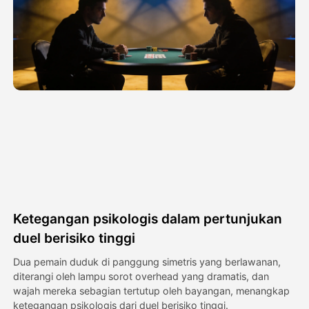
Avatar Video
▼
Video AI
▼
Foto AI
▼
Alat lainnya
▼
Lihat Semua Template
Ketegangan psikologis dalam pertunjukan
Galeri
duel berisiko tinggi
Dua pemain duduk di panggung simetris yang berlawanan,
diterangi oleh lampu sorot overhead yang dramatis, dan
Blog
wajah mereka sebagian tertutup oleh bayangan, menangkap
ketegangan psikologis dari duel berisiko tinggi.