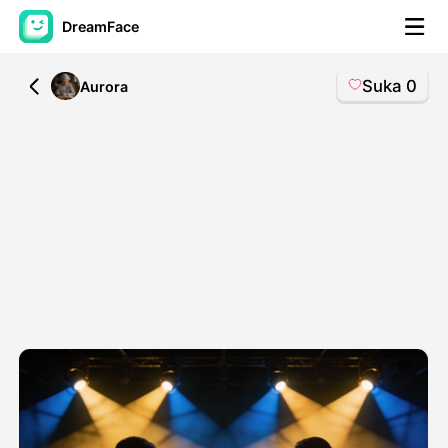
DreamFace
Suka
0
All
Aurora
Alat AI
Avatar Video
▼
Video AI
▼
Foto AI
▼
Alat lainnya
▼
Lihat Semua Alat
Template