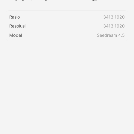
Harga
Rasio
3413:1920
Resolusi
3413:1920
Model
Seedream 4.5
API