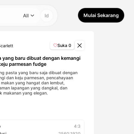
Mulai Sekarang
All
Id
Kategori
All
Suka
0
carlett
Avatar Video
a yang baru dibuat dengan kemangi
keju parmesan fudge
Pet Video
ing pasta yang baru saja dibuat dengan
gi dan keju parmesan, pencahayaan
 makan yang hangat dan lembut,
aman lapangan yang dangkal, dan
AI Video
k makanan yang elegan.
AI Photo
Trendy Template
o
4:3
lusi
2560:1920