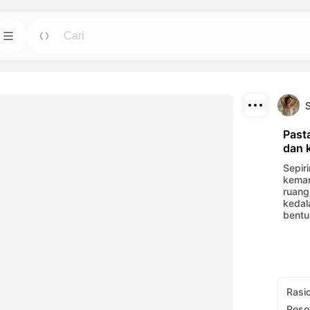
Template
Pergi
Pergi
untuk avatar,
Mulai proyek dengan desain siap pakai untuk
kebutuhan apa pun.
S
Download
Blog
Pergi
Pergi
Past
dan 
ali efek visual
Baca wawasan, pembaruan, dan tips dalam
Bagikan
engan alat AI
teknologi kreatif Dreamface AI.
Sepir
keman
ruang
API
Pergi
Pergi
kedal
bentu
leksibel yang
Integrasikan kemampuan AI kami ke dalam
eatif Anda.
aplikasi Anda dengan mudah.
Rasi
Reso