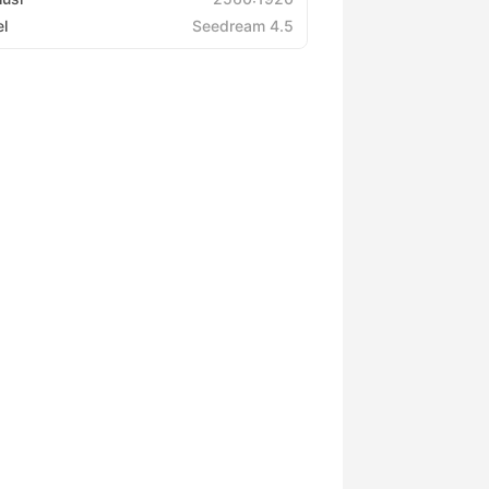
l
Seedream 4.5