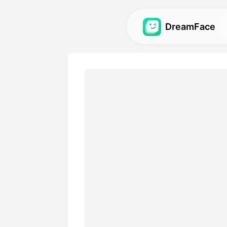
DreamFace
Alat AI
Jelajahi alat AI paling kuat 
video, dan gambar.
Galeri
Temukan dan ciptakan kemb
menakjubkan yang dibuat d
kami.
Harga
Pilih rencana dengan opsi f
sesuai dengan kebutuhan kr