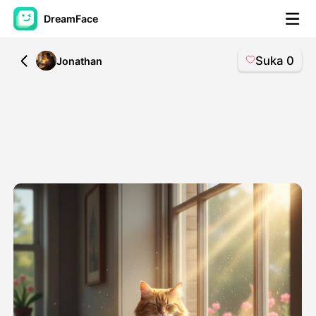
DreamFace
Suka
0
All
Jonathan
Alat AI
Avatar Video
▼
Video AI
▼
Foto AI
▼
Alat lainnya
▼
Lihat Semua Alat
Template