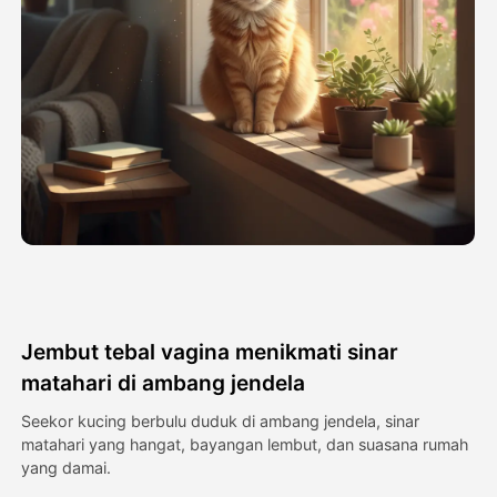
Avatar Video
▼
Video AI
▼
Foto AI
▼
Alat lainnya
▼
Lihat Semua Template
Jembut tebal vagina menikmati sinar
Galeri
matahari di ambang jendela
Seekor kucing berbulu duduk di ambang jendela, sinar
matahari yang hangat, bayangan lembut, dan suasana rumah
Blog
yang damai.