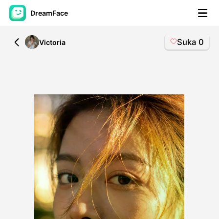
DreamFace
Suka
0
All
Victoria
Alat AI
Avatar Video
▼
Video AI
▼
Foto AI
▼
Alat lainnya
▼
Lihat Semua Alat
Template