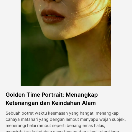
Avatar Video
▼
Video AI
▼
Foto AI
▼
Alat lainnya
▼
Lihat Semua Template
Golden Time Portrait: Menangkap
Galeri
Ketenangan dan Keindahan Alam
Sebuah potret waktu keemasan yang hangat, menangkap
cahaya matahari yang dengan lembut menyapu wajah subjek,
Blog
menerangi helai rambut seperti benang emas halus,
menciptakan keindahan yang tenang dan alami tetapi juga