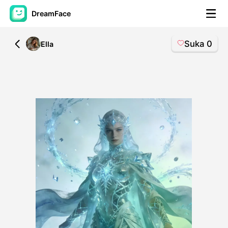
DreamFace
Suka
0
All
Ella
Alat AI
Avatar Video
▼
Video AI
▼
Foto AI
▼
Alat lainnya
▼
Lihat Semua Alat
Template