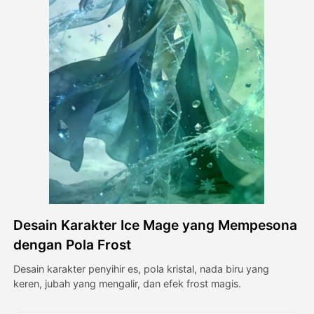
Avatar Video
▼
Video AI
▼
Foto AI
▼
Alat lainnya
▼
Lihat Semua Template
Desain Karakter Ice Mage yang Mempesona
Galeri
dengan Pola Frost
Desain karakter penyihir es, pola kristal, nada biru yang
keren, jubah yang mengalir, dan efek frost magis.
Blog