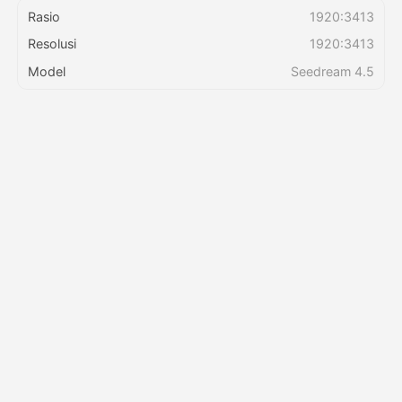
Rasio
1920:3413
Resolusi
1920:3413
Harga
Model
Seedream 4.5
API