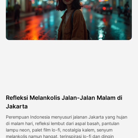
Avatar Video
▼
Video AI
▼
Foto AI
▼
Alat lainnya
▼
Lihat Semua Template
Refleksi Melankolis Jalan-Jalan Malam di
Galeri
Jakarta
Perempuan Indonesia menyusuri jalanan Jakarta yang hujan
di malam hari, refleksi lembut dari aspal basah, pantulan
Blog
lampu neon, palet film lo-fi, nostalgia kalem, senyum
melankolis namun hangat, terinspirasi lo-fi dan dingin