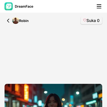
DreamFace
Suka
0
All
Robin
Alat AI
Avatar Video
▼
Video AI
▼
Foto AI
▼
Alat lainnya
▼
Lihat Semua Alat
Template