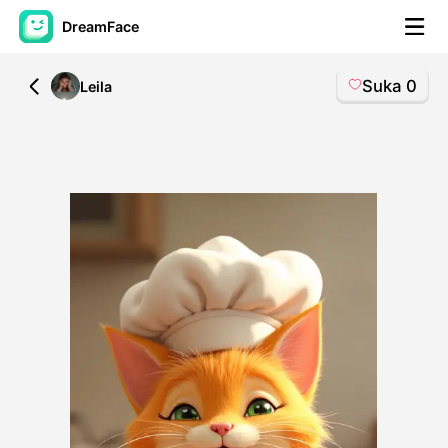
DreamFace
Suka
0
All
Leila
Alat AI
Avatar Video
▼
Video AI
▼
Foto AI
▼
Alat lainnya
▼
Lihat Semua Alat
Template