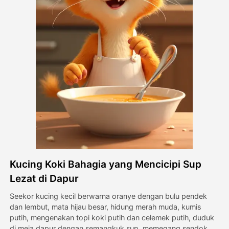
Avatar Video
▼
Video AI
▼
Foto AI
▼
Alat lainnya
▼
Lihat Semua Template
Kucing Koki Bahagia yang Mencicipi Sup
Galeri
Lezat di Dapur
Seekor kucing kecil berwarna oranye dengan bulu pendek
dan lembut, mata hijau besar, hidung merah muda, kumis
Blog
putih, mengenakan topi koki putih dan celemek putih, duduk
di meja dapur dengan semangkuk sup, memegang sendok,