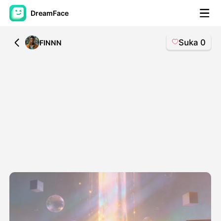
DreamFace
Suka
0
All
FINNN
Alat AI
Avatar Video
▼
Video AI
▼
Foto AI
▼
Alat lainnya
▼
Lihat Semua Alat
Template