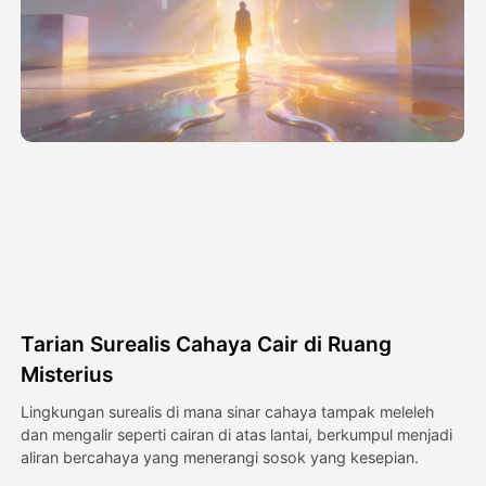
Avatar Video
▼
Video AI
▼
Foto AI
▼
Alat lainnya
▼
Lihat Semua Template
Tarian Surealis Cahaya Cair di Ruang
Galeri
Misterius
Lingkungan surealis di mana sinar cahaya tampak meleleh
dan mengalir seperti cairan di atas lantai, berkumpul menjadi
Blog
aliran bercahaya yang menerangi sosok yang kesepian.