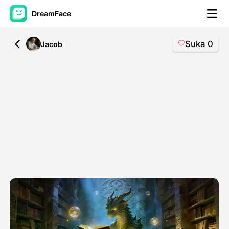
DreamFace
Suka
0
All
Jacob
Alat AI
Avatar Video
▼
Video AI
▼
Foto AI
▼
Alat lainnya
▼
Lihat Semua Alat
Template