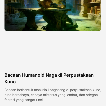
Avatar Video
▼
Video AI
▼
Foto AI
▼
Alat lainnya
▼
Lihat Semua Template
Bacaan Humanoid Naga di Perpustakaan
Galeri
Kuno
Bacaan berbentuk manusia Longsheng di perpustakaan kuno,
rune bercahaya, cahaya misterius yang lembut, dan adegan
Blog
fantasi yang sangat rinci.