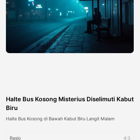
Avatar Video
▼
Video AI
▼
Foto AI
▼
Alat lainnya
▼
Lihat Semua Template
Halte Bus Kosong Misterius Diselimuti Kabut
Galeri
Biru
Halte Bus Kosong di Bawah Kabut Biru Langit Malam
Blog
Rasio
4:3