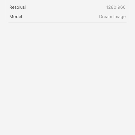
Resolusi
1280:960
Harga
Model
Dream Image
API