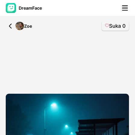
DreamFace
Suka
0
All
Zoe
Alat AI
Avatar Video
▼
Video AI
▼
Foto AI
▼
Alat lainnya
▼
Lihat Semua Alat
Template