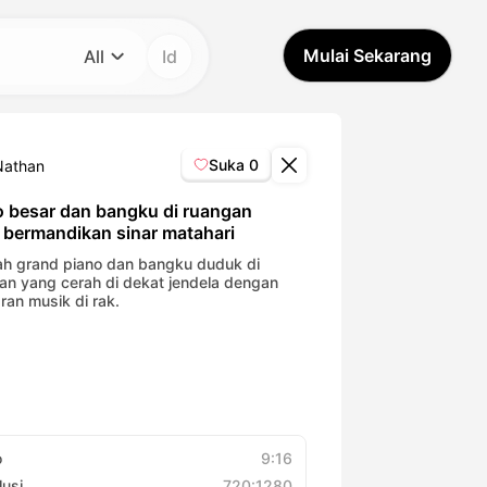
Mulai Sekarang
All
Id
Kategori
All
Suka
0
Nathan
Avatar Video
o besar dan bangku di ruangan
 bermandikan sinar matahari
Pet Video
h grand piano dan bangku duduk di
an yang cerah di dekat jendela dengan
ran musik di rak.
AI Video
AI Photo
Trendy Template
o
9:16
lusi
720:1280