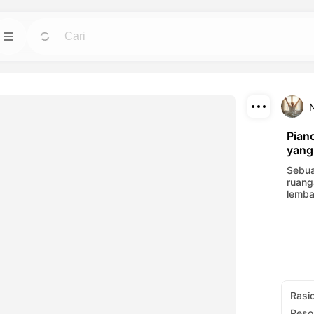
Template
Pergi
Pergi
untuk avatar,
Mulai proyek dengan desain siap pakai untuk
kebutuhan apa pun.
Download
Blog
Pergi
Pergi
Pian
yang
ali efek visual
Baca wawasan, pembaruan, dan tips dalam
Bagikan
engan alat AI
teknologi kreatif Dreamface AI.
Sebua
ruang
lemba
API
Pergi
Pergi
leksibel yang
Integrasikan kemampuan AI kami ke dalam
eatif Anda.
aplikasi Anda dengan mudah.
Rasi
Reso