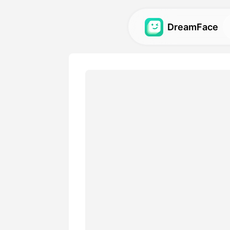
DreamFace
Alat AI
Jelajahi alat AI paling kuat 
video, dan gambar.
Galeri
Temukan dan ciptakan kemb
menakjubkan yang dibuat d
kami.
Harga
Pilih rencana dengan opsi f
sesuai dengan kebutuhan kr