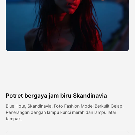
Avatar Video
▼
Video AI
▼
Foto AI
▼
Alat lainnya
▼
Lihat Semua Template
Potret bergaya jam biru Skandinavia
Galeri
Blue Hour, Skandinavia. Foto Fashion Model Berkulit Gelap.
Penerangan dengan lampu kunci merah dan lampu latar
tampak.
Blog