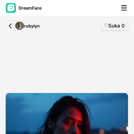
DreamFace
Suka
0
All
rubylyn
Alat AI
Avatar Video
▼
Video AI
▼
Foto AI
▼
Alat lainnya
▼
Lihat Semua Alat
Template