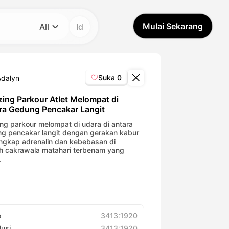
Mulai Sekarang
All
Id
Kategori
All
Suka
0
Adalyn
Avatar Video
ing Parkour Atlet Melompat di
ra Gedung Pencakar Langit
Pet Video
ng parkour melompat di udara di antara
g pencakar langit dengan gerakan kabur
gkap adrenalin dan kebebasan di
 cakrawala matahari terbenam yang
AI Video
.
AI Photo
Trendy Template
o
3413:1920
lusi
3413:1920