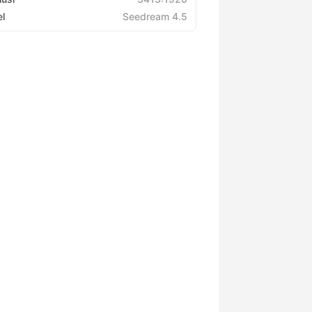
l
Seedream 4.5