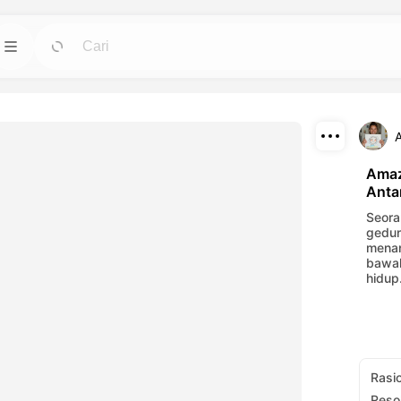
Template
Pergi
Pergi
untuk avatar,
Mulai proyek dengan desain siap pakai untuk
kebutuhan apa pun.
Download
Blog
Pergi
Pergi
Amaz
Anta
ali efek visual
Baca wawasan, pembaruan, dan tips dalam
Bagikan
engan alat AI
teknologi kreatif Dreamface AI.
Seora
gedun
menan
API
Pergi
Pergi
bawah
hidup
leksibel yang
Integrasikan kemampuan AI kami ke dalam
eatif Anda.
aplikasi Anda dengan mudah.
Rasi
Reso