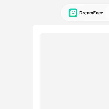
DreamFace
Alat AI
Jelajahi alat AI paling kuat 
video, dan gambar.
Galeri
Temukan dan ciptakan kemb
menakjubkan yang dibuat d
kami.
Harga
Pilih rencana dengan opsi f
sesuai dengan kebutuhan kr