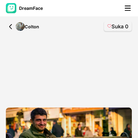
DreamFace
Suka
0
All
Colton
Alat AI
Avatar Video
▼
Video AI
▼
Foto AI
▼
Alat lainnya
▼
Lihat Semua Alat
Template