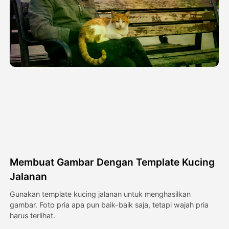
Avatar Video
▼
Video AI
▼
Foto AI
▼
Alat lainnya
▼
Lihat Semua Template
Membuat Gambar Dengan Template Kucing
Galeri
Jalanan
Gunakan template kucing jalanan untuk menghasilkan
gambar. Foto pria apa pun baik-baik saja, tetapi wajah pria
Blog
harus terlihat.