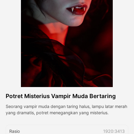
Avatar Video
▼
Video AI
▼
Foto AI
▼
Alat lainnya
▼
Lihat Semua Template
Potret Misterius Vampir Muda Bertaring
Galeri
Seorang vampir muda dengan taring halus, lampu latar merah
yang dramatis, potret menegangkan yang misterius.
Blog
Rasio
1920:3413