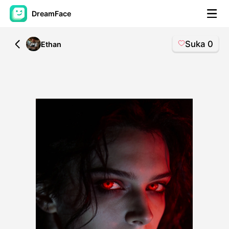
DreamFace
Suka
0
All
Ethan
Alat AI
Avatar Video
▼
Video AI
▼
Foto AI
▼
Alat lainnya
▼
Lihat Semua Alat
Template