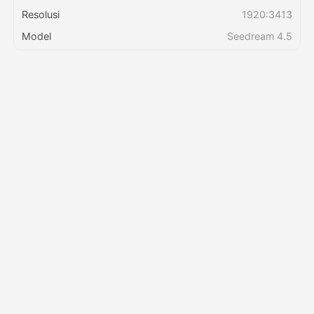
Resolusi
1920:3413
Harga
Model
Seedream 4.5
API