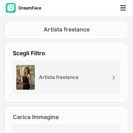
DreamFace
Strumenti AI
Artista freelance
Video di Avatar
▼
Scegli Filtro
Video di AI
▼
Foto
▼
Artista freelance
Altri strumenti
▼
Vedi tutti gli strumenti
Carica Immagine
Modelli