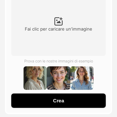
Video di Avatar
▼
Video di AI
▼
Fai clic per caricare un'immagine
Foto
▼
Altri strumenti
▼
Prova con le nostre immagini di esempio
Vedi tutti i modelli
Galleria
Crea
Blog