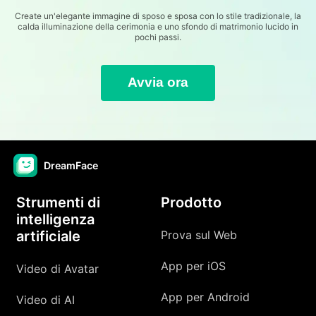
Create un'elegante immagine di sposo e sposa con lo stile tradizionale, la
calda illuminazione della cerimonia e uno sfondo di matrimonio lucido in
pochi passi.
Avvia ora
DreamFace
Strumenti di
Prodotto
intelligenza
artificiale
Prova sul Web
App per iOS
Video di Avatar
App per Android
Video di AI