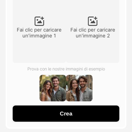
Video di Avatar
▼
Video di AI
▼
Fai clic per caricare
Fai clic per caricare
un'immagine 1
un'immagine 2
Foto
▼
Altri strumenti
▼
Prova con le nostre immagini di esempio
Vedi tutti i modelli
Galleria
Crea
Blog