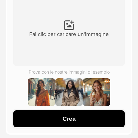
Video di Avatar
▼
Video di AI
▼
Fai clic per caricare un'immagine
Foto
▼
Altri strumenti
▼
Prova con le nostre immagini di esempio
Vedi tutti i modelli
Galleria
Crea
Blog