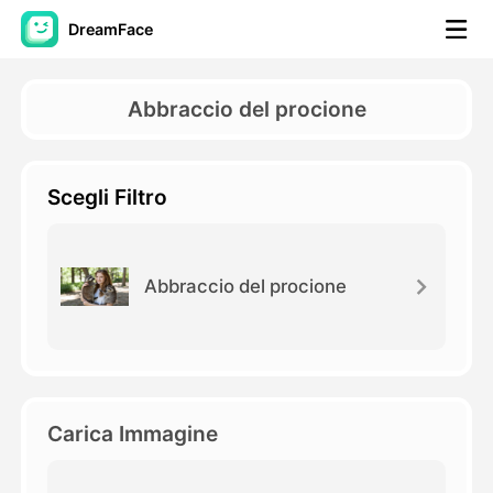
DreamFace
Strumenti AI
Abbraccio del procione
Video di Avatar
▼
Scegli Filtro
Video di AI
▼
Foto
▼
Abbraccio del procione
Altri strumenti
▼
Vedi tutti gli strumenti
Carica Immagine
Modelli