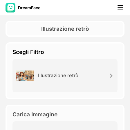
DreamFace
Strumenti AI
Illustrazione retrò
Video di Avatar
▼
Scegli Filtro
Video di AI
▼
Foto
▼
Illustrazione retrò
Altri strumenti
▼
Vedi tutti gli strumenti
Carica Immagine
Modelli