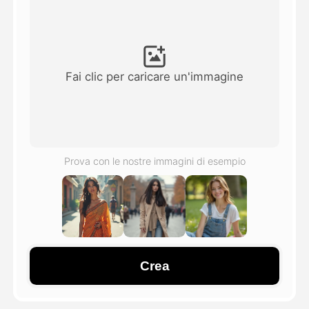
Video di Avatar
▼
Video di AI
▼
Fai clic per caricare un'immagine
Foto
▼
Altri strumenti
▼
Prova con le nostre immagini di esempio
Vedi tutti i modelli
Galleria
Crea
Blog