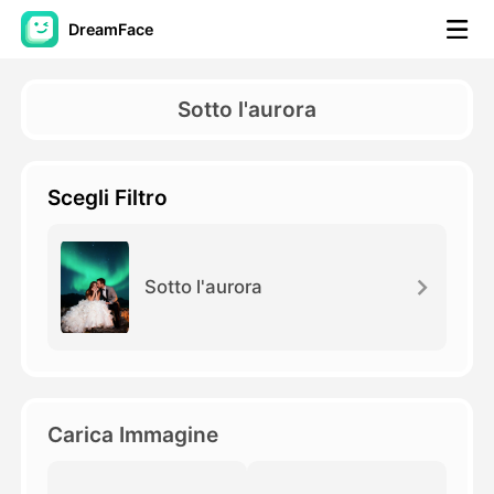
DreamFace
Strumenti AI
Sotto l'aurora
Video di Avatar
▼
Scegli Filtro
Video di AI
▼
Foto
▼
Sotto l'aurora
Altri strumenti
▼
Vedi tutti gli strumenti
Carica Immagine
Modelli