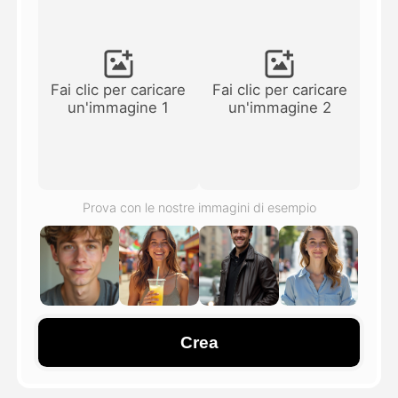
Video di Avatar
▼
Video di AI
▼
Fai clic per caricare
Fai clic per caricare
un'immagine 1
un'immagine 2
Foto
▼
Altri strumenti
▼
Prova con le nostre immagini di esempio
Vedi tutti i modelli
Galleria
Crea
Blog