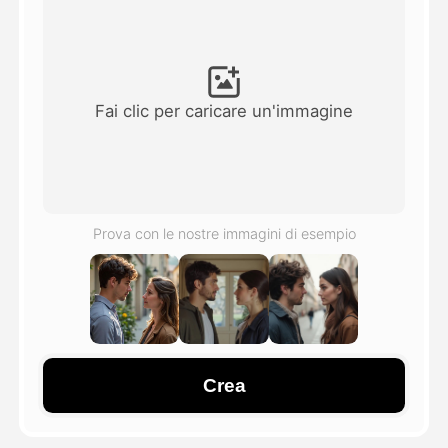
Video di Avatar
▼
Video di AI
▼
Fai clic per caricare un'immagine
Foto
▼
Altri strumenti
▼
Prova con le nostre immagini di esempio
Vedi tutti i modelli
Galleria
Crea
Blog