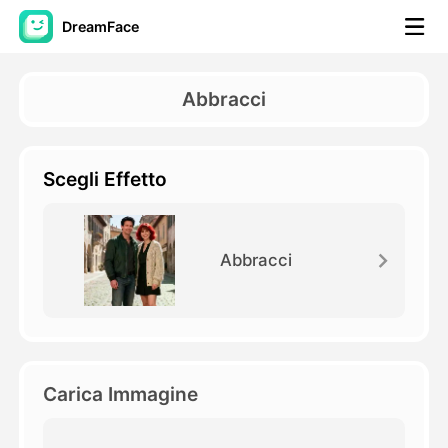
DreamFace
Strumenti AI
Abbracci
Video di Avatar
▼
Scegli Effetto
Video di AI
▼
Foto
▼
Abbracci
Altri strumenti
▼
Vedi tutti gli strumenti
Carica Immagine
Modelli