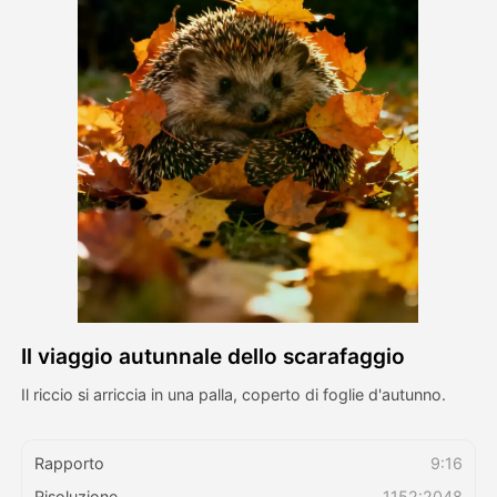
Video di Avatar
▼
Video di AI
▼
Foto
▼
Altri strumenti
▼
Vedi tutti i modelli
Il viaggio autunnale dello scarafaggio
Galleria
Il riccio si arriccia in una palla, coperto di foglie d'autunno.
Blog
Rapporto
9:16
Risoluzione
1152:2048