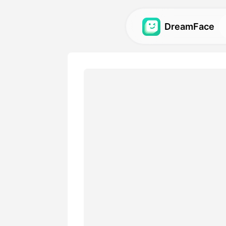
DreamFace
Strumenti AI
Esplora gli strumenti AI più 
video e immagini.
Galleria
Scopri e ricrea impressionant
realizzati con i nostri strume
Prezzi
Scegli un piano con opzioni f
adattano alle tue esigenze 