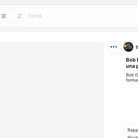
Modelli
Vai
Vai
potenti per avatar,
Avvia progetti con design pronti per qualsiasi
esigenza.
Scaricare
Blog
Vai
Vai
Bob 
una 
i effetti visivi
Leggi spunti, aggiornamenti e suggerimenti
Condividi
nti AI.
sulla tecnologia creativa Dreamface AI.
Bob D
forma
API
Vai
Vai
lessibili che si
Integra facilmente le nostre funzionalità AI
creative.
nelle tue applicazioni.
Rapp
Risol