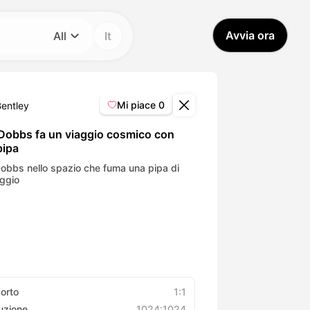
Avvia ora
All
It
Categoria
All
Mi piace
0
Bentley
Avatar Video
Dobbs fa un viaggio cosmico con
pipa
Pet Video
obbs nello spazio che fuma una pipa di
ggio
AI Video
AI Photo
Trendy Template
orto
1:1
uzione
1024:1024