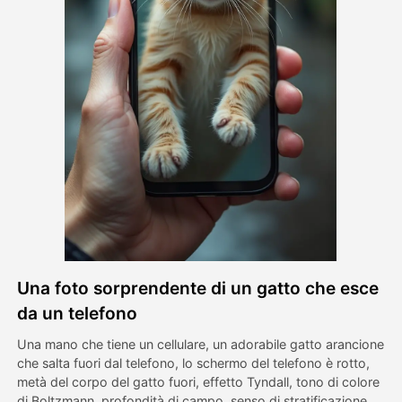
Video di Avatar
▼
Video di AI
▼
Foto
▼
Altri strumenti
▼
Vedi tutti i modelli
Una foto sorprendente di un gatto che esce
Galleria
da un telefono
Una mano che tiene un cellulare, un adorabile gatto arancione
che salta fuori dal telefono, lo schermo del telefono è rotto,
Blog
metà del corpo del gatto fuori, effetto Tyndall, tono di colore
di Boltzmann, profondità di campo, senso di stratificazione,